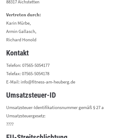
Lorem ipsum dolor sit amet:
88317 Aichstetten
Vertreten durch:
Karin Mürbe,
24h
Armin Gallasch,
/ 365days
Richard Honold
Kontakt
We offer support for our customers
Telefon: 07565-5054177
Mon - Fri 8:00am - 5:00pm
(GMT +1)
Telefax: 07565-5054178
Get in touch
E-Mail: info@fitness-am-heuberg.de
Cybersteel Inc.
Umsatzsteuer-ID
376-293 City Road, Suite 600
San Francisco, CA 94102
Umsatzsteuer-Identifikationsnummer gemäß § 27 a
Umsatzsteuergesetz:
????
Have any questions?
+44 1234 567 890
EU-Streitschlichtung