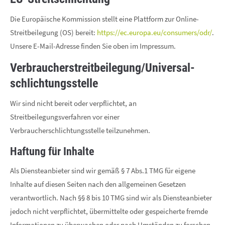
Drop us a line
Die Europäische Kommission stellt eine Plattform zur Online-
info@yourdomain.com
Streitbeilegung (OS) bereit:
https://ec.europa.eu/consumers/odr/
.
Unsere E-Mail-Adresse finden Sie oben im Impressum.
About us
Verbraucher­streit­beilegung/Universal­
Lorem ipsum dolor sit amet, consectetuer adipiscing elit.
schlichtungs­stelle
Aenean commodo ligula eget dolor. Aenean massa. Cum
sociis natoque penatibus et magnis dis parturient montes,
Wir sind nicht bereit oder verpflichtet, an
nascetur ridiculus mus. Donec quam felis, ultricies nec.
Streitbeilegungsverfahren vor einer
Verbraucherschlichtungsstelle teilzunehmen.
Haftung für Inhalte
Als Diensteanbieter sind wir gemäß § 7 Abs.1 TMG für eigene
Inhalte auf diesen Seiten nach den allgemeinen Gesetzen
verantwortlich. Nach §§ 8 bis 10 TMG sind wir als Diensteanbieter
jedoch nicht verpflichtet, übermittelte oder gespeicherte fremde
Informationen zu überwachen oder nach Umständen zu forschen,