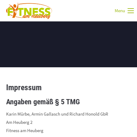
Menu
Login
Benutzername
Passwort
Impressum
Anmelden
Angaben gemäß § 5 TMG
Register
|
Lost your password?
Karin Mürbe, Armin Gallasch und Richard Honold GbR
Am Heuberg 2
Support
Fitness am Heuberg