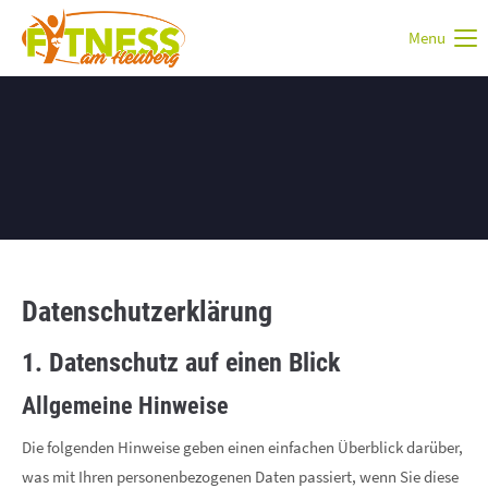
Menu
Login
Benutzername
Passwort
Datenschutz­erklärung
Anmelden
1. Datenschutz auf einen Blick
Register
|
Lost your password?
Allgemeine Hinweise
Die folgenden Hinweise geben einen einfachen Überblick darüber,
Support
was mit Ihren personenbezogenen Daten passiert, wenn Sie diese