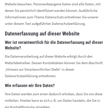
Lorem ipsum dolor sit amet:
Website besuchen. Personenbezogene Daten sind alle Daten, mit
denen Sie persönlich identifiziert werden können. Ausführliche
Informationen zum Thema Datenschutz entnehmen Sie unserer
24h
unter diesem Text aufgeführten Datenschutzerklärung.
/ 365days
Datenerfassung auf dieser Website
Wer ist verantwortlich für die Datenerfassung auf dieser
Website?
We offer support for our customers
Mon - Fri 8:00am - 5:00pm
(GMT +1)
Die Datenverarbeitung auf dieser Website erfolgt durch den
Get in touch
Websitebetreiber. Dessen Kontaktdaten können Sie dem Abschnitt
„Hinweis zur Verantwortlichen Stelle“ in dieser
Cybersteel Inc.
Datenschutzerklärung entnehmen.
376-293 City Road, Suite 600
San Francisco, CA 94102
Wie erfassen wir Ihre Daten?
Ihre Daten werden zum einen dadurch erhoben, dass Sie uns diese
Have any questions?
mitteilen. Hierbei kann es sich z. B. um Daten handeln, die Sie in
+44 1234 567 890
ein Kontaktformular eingeben.