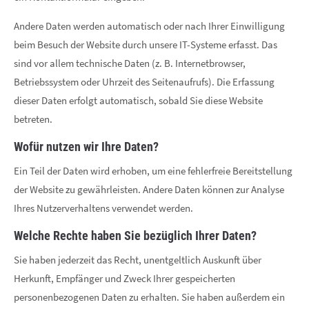
Drop us a line
Andere Daten werden automatisch oder nach Ihrer Einwilligung
info@yourdomain.com
beim Besuch der Website durch unsere IT-Systeme erfasst. Das
sind vor allem technische Daten (z. B. Internetbrowser,
About us
Betriebssystem oder Uhrzeit des Seitenaufrufs). Die Erfassung
Lorem ipsum dolor sit amet, consectetuer adipiscing elit.
dieser Daten erfolgt automatisch, sobald Sie diese Website
betreten.
Aenean commodo ligula eget dolor. Aenean massa. Cum
sociis natoque penatibus et magnis dis parturient montes,
Wofür nutzen wir Ihre Daten?
nascetur ridiculus mus. Donec quam felis, ultricies nec.
Ein Teil der Daten wird erhoben, um eine fehlerfreie Bereitstellung
der Website zu gewährleisten. Andere Daten können zur Analyse
Ihres Nutzerverhaltens verwendet werden.
Welche Rechte haben Sie bezüglich Ihrer Daten?
Sie haben jederzeit das Recht, unentgeltlich Auskunft über
Herkunft, Empfänger und Zweck Ihrer gespeicherten
personenbezogenen Daten zu erhalten. Sie haben außerdem ein